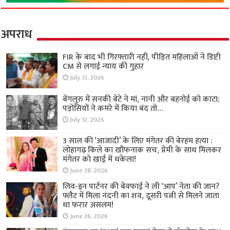
अपराध
FIR के बाद भी गिरफ्तारी नहीं, पीड़ित महिलाओं ने डिप्टी
CM से लगाई न्याय की गुहार
July 13, 2026
बेंगलुरु में सनकी बेटे ने मां, नानी और बहनोई को काटा;
पड़ोसियों ने कमरे में किया बंद तो…
July 12, 2026
3 साल की ‘आजादी’ के लिए मंगेतर की बेरहम हत्या :
लोहागढ़ किले का खौफनाक सच, प्रेमी के साथ मिलकर
मंगेतर को खाई में धकेला!
June 28, 2026
लिव-इन पार्टनर की बेवफाई ने ली ‘आप’ नेता की जान?
फ्लैट में मिला नंदनी का शव, दूसरी पत्नी से मिलने जाता
था फरार असलम!
June 26, 2026