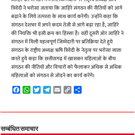
त्रिवेदी ने भरोसा जताया कि जाहिरे संगठन की नीतियों को आगे
बढ़ाने के लिये तत्परता के साथ कार्य करेगी। उन्होंने कहा कि
संगठन देशभर में अपने कदम तेजी से आगे बढ़ा रहा है, जाहिरे
की नियक्ति भी इसी क्रम का हिस्सा है। वहीं दूसरी ओर जाहिरे ने
संगठन में मिली महत्वपूर्ण जिम्मेदारी पर प्रतिक्रिया देते हुये
संगठन के राष्ट्रीय अध्यक्ष ऋषि त्रिवेदी के नेतृत्व पर भरोसा व्यक्त
करते हुये कहा कि छत्तीसगढ़ में खासकर महिलाओं के बीच
संगठन की नीतियों और विचारों को फैलाकर अधिक से अधिक
महिलाओं को संगठन से जोड़ने का कार्य करेंगे।
F
W
T
T
E
C
S
a
h
w
e
m
o
h
c
a
i
l
a
p
a
e
t
t
e
i
y
r
b
s
t
g
l
L
e
o
A
e
r
i
सम्बंधित समाचार