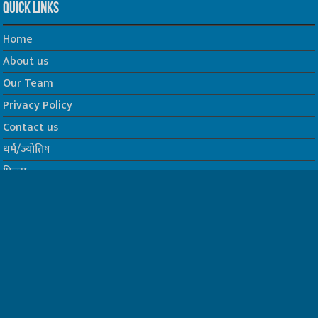
Quick Links
Home
About us
Our Team
Privacy Policy
Contact us
धर्म/ज्योतिष
फिल्म
Join us on Facebook
Follow us on Twitter
Website Developed by -
Prabhat Media Creations