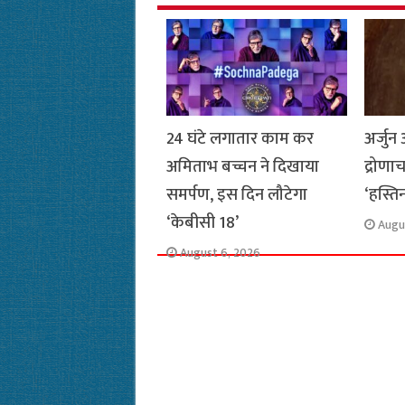
o
p
r
a
n
k
p
m
k
24 घंटे लगातार काम कर
अर्जु
अमिताभ बच्चन ने दिखाया
द्रोणा
समर्पण, इस दिन लौटेगा
‘हस्ति
‘केबीसी 18’
Augu
August 6, 2026