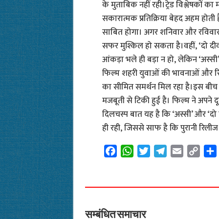
के मुताबिक नहीं रही।ट्रेड विश्लेषकों का
सकारात्मक प्रतिक्रिया बेहद अहम होती है
साबित होगा। अगर शनिवार और रविवार 
सफर मुश्किल हो सकता है।वहीं, ‘दो दीव
आंकड़ा भले ही बड़ा न हो, लेकिन ‘अस्सी’
फिल्म शहरी युवाओं की भावनाओं और रिश्त
का सीमित समर्थन मिल रहा है।इस बीच शा
मजबूती से टिकी हुई है। फिल्म ने अपने
दिलचस्प बात यह है कि ‘अस्सी’ और ‘दो 
ही रही, जिससे साफ है कि पुरानी रिली
F
W
T
T
E
C
a
h
w
e
m
o
c
a
i
l
a
p
e
t
t
e
i
y
b
s
t
g
l
L
o
A
e
r
i
सम्बंधित समाचार