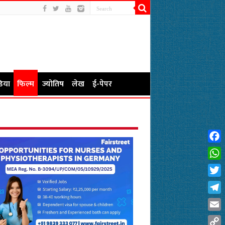
िया
फिल्म
ज्योतिष
लेख
ई-पेपर
Fac
Wha
Twit
Tel
Emai