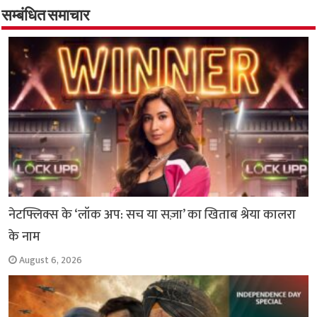
o
A
e
r
i
सम्बंधित समाचार
o
p
r
a
n
k
p
m
k
नेटफ्लिक्स के ‘लॉक अप: सच या सज़ा’ का खिताब श्रेया कालरा
के नाम
August 6, 2026