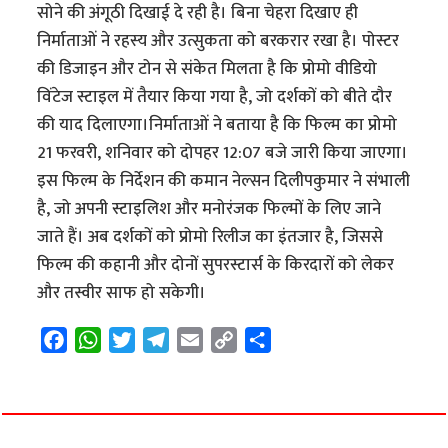
सोने की अंगूठी दिखाई दे रही है। बिना चेहरा दिखाए ही
निर्माताओं ने रहस्य और उत्सुकता को बरकरार रखा है। पोस्टर
की डिजाइन और टोन से संकेत मिलता है कि प्रोमो वीडियो
विंटेज स्टाइल में तैयार किया गया है, जो दर्शकों को बीते दौर
की याद दिलाएगा।निर्माताओं ने बताया है कि फिल्म का प्रोमो
21 फरवरी, शनिवार को दोपहर 12:07 बजे जारी किया जाएगा।
इस फिल्म के निर्देशन की कमान नेल्सन दिलीपकुमार ने संभाली
है, जो अपनी स्टाइलिश और मनोरंजक फिल्मों के लिए जाने
जाते हैं। अब दर्शकों को प्रोमो रिलीज का इंतजार है, जिससे
फिल्म की कहानी और दोनों सुपरस्टार्स के किरदारों को लेकर
और तस्वीर साफ हो सकेगी।
F
W
T
T
E
C
S
a
h
w
e
m
o
h
c
a
i
l
a
p
a
e
t
t
e
i
y
r
b
s
t
g
l
L
e