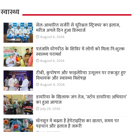
स्वास्थ्य
सेल-आधारित सर्जरी से यूरिथ्रल स्ट्रिक्चर का इलाज,
मरीज अगले दिन हुआ डिस्चार्ज
August 6, 2026
पतंजलि योगपीठ के शिविर में लोगों को मिला नि:शुल्क
स्वास्थ्य परामर्श
August 6, 2026
टीबी, कुपोषण और फाइलेरिया उन्मूलन पर एकजुट हुए
विधायक और स्वास्थ्य विशेषज्ञ
August 4, 2026
डायरिया के खिलाफ जंग तेज, ‘स्टॉप डायरिया अभियान’
का हुआ आगाज
July 29, 2026
मॉनसून में बढ़ता है हेपेटाइटिस का खतरा, समय पर
पहचान और इलाज है जरूरी