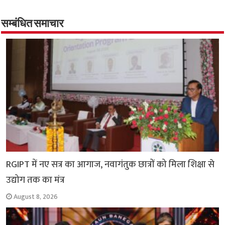
b
s
t
g
l
L
e
o
A
e
r
i
सम्बंधित समाचार
o
p
r
a
n
k
p
m
k
RGIPT में नए सत्र का आगाज, नवागंतुक छात्रों को मिला शिक्षा से
उद्योग तक का मंत्र
August 8, 2026