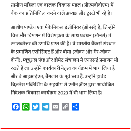
ग्रामीण महिला एवं बालक विकास मंडल (जीएमबीवीएम) में
बैंक का प्रतिनिधित्व करने वाले अध्यक्ष और ट्रस्टी भी रहे हैं।
आशीष पाण्डेय एक मैकेनिकल इंजीनियर (ऑनर्स) हैं, जिन्होंने
वित्त और विपणन में विशेषज्ञता के साथ प्रबंधन (ऑनर्स) में
स्नातकोत्तर की उपाधि प्राप्त की है। वे भारतीय बैंकर्स संस्थान
के प्रमाणित एसोसिएट हैं और बीमा (जीवन और गैर-जीवन
दोनों), म्यूचुअल फंड और डीमैट संचालन में एनएसई प्रमाणन भी
रखते हैं.ल। उन्होंने कार्यकारी नेतृत्व कार्यक्रम में भाग लिया है
और वे आईआईएम, बैंगलोर के पूर्व छात्र हैं. उन्होंने हार्वर्ड
बिज़नेस पब्लिशिंग के सहयोग से एगॉन ज़ेंडर द्वारा आयोजित
निदेशक विकास कार्यक्रम 2023 में भी भाग लिया है।
F
W
T
T
E
C
S
a
h
w
e
m
o
h
c
a
i
l
a
p
a
e
t
t
e
i
y
r