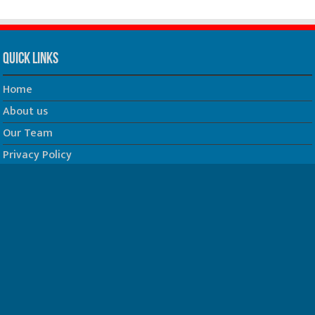
Quick Links
Home
About us
Our Team
Privacy Policy
Contact us
धर्म/ज्योतिष
फिल्म
Join us on Facebook
Follow us on Twitter