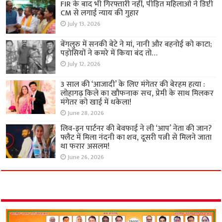
FIR के बाद भी गिरफ्तारी नहीं, पीड़ित महिलाओं ने डिप्टी
CM से लगाई न्याय की गुहार
July 13, 2026
बेंगलुरु में सनकी बेटे ने मां, नानी और बहनोई को काटा;
पड़ोसियों ने कमरे में किया बंद तो…
July 12, 2026
3 साल की ‘आजादी’ के लिए मंगेतर की बेरहम हत्या :
लोहागढ़ किले का खौफनाक सच, प्रेमी के साथ मिलकर
मंगेतर को खाई में धकेला!
June 28, 2026
लिव-इन पार्टनर की बेवफाई ने ली ‘आप’ नेता की जान?
फ्लैट में मिला नंदनी का शव, दूसरी पत्नी से मिलने जाता
था फरार असलम!
June 26, 2026