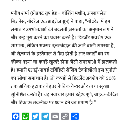
मनीष शर्मा (प्रोडक्ट ग्रुप हेड – वॉशिंग मशीन, अप्लायंसेज़
बिज़नेस, गॉदरेज एंटरप्राइज़ेज़ ग्रुप) ने कहा, “गोदरेज में हम
लगातार उपभोक्ताओं की बदलती ज़रूरतों का अनुमान लगाने
और उन्हें पूरा करने का प्रयास करते हैं। डिटर्जेंट अवशेष एक
सामान्य, लेकिन अक्सर नज़रअंदाज़ की जाने वाली समस्या है,
जो रोज़मर्रा के इस्तेमाल से पैदा होती है और कपड़ों का रंग
फीका पड़ना या कपड़े खुरदरे होना जैसी समस्याओं में झलकती
है। हमारी एआई-पावर्ड टर्बिडिटी सेंसिंग टेक्नोलॉजी इस चुनौती
का सीधा समाधान है। जो कपड़ों से डिटर्जेंट अवशेष को 50%
तक अधिक हटाकर बेहतर फैब्रिक केयर और त्वचा सुरक्षा
सुनिश्चित करती है। यह नवाचार हमारे उद्देश्यपूर्ण, ग्राहक-केंद्रित
और टिकाऊ तकनीक पर ध्यान देने का प्रमाण है।”
F
W
T
T
E
C
S
a
h
w
e
m
o
h