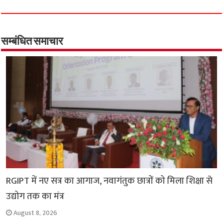
c
a
i
l
a
p
a
e
t
t
e
i
y
r
b
s
t
g
l
L
e
o
A
e
r
i
सम्बंधित समाचार
o
p
r
a
n
k
p
m
k
RGIPT में नए सत्र का आगाज, नवागंतुक छात्रों को मिला शिक्षा से
उद्योग तक का मंत्र
August 8, 2026