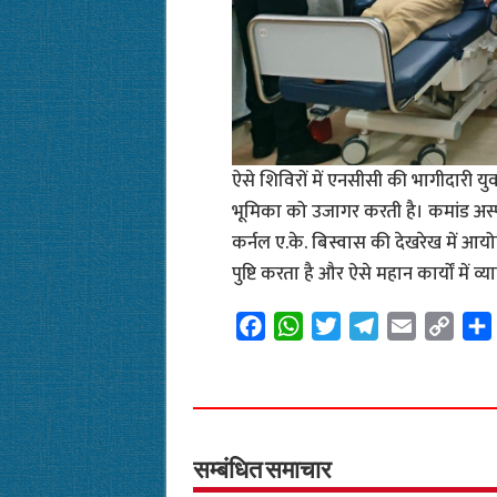
ऐसे शिविरों में एनसीसी की भागीदारी युवाओ
भूमिका को उजागर करती है। कमांड अस्प
कर्नल ए.के. बिस्वास की देखरेख में आयोजि
पुष्टि करता है और ऐसे महान कार्यों में व
F
W
T
T
E
C
a
h
w
e
m
o
c
a
i
l
a
p
e
t
t
e
i
y
b
s
t
g
l
L
o
A
e
r
i
सम्बंधित समाचार