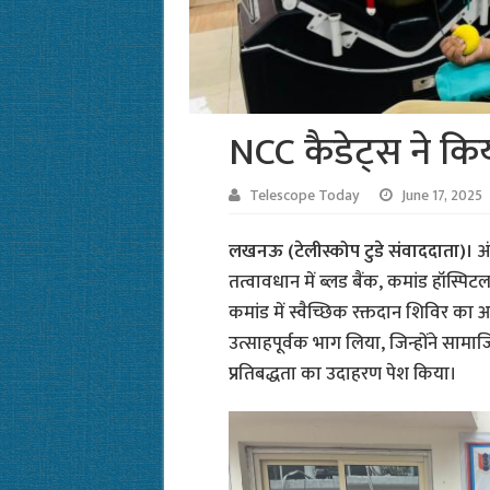
NCC कैडेट्स ने किय
Telescope Today
June 17, 2025
लखनऊ (टेलीस्कोप टुडे संवाददाता)।
अं
तत्वावधान में ब्लड बैंक, कमांड हॉस्पिटल
कमांड में स्वैच्छिक रक्तदान शिविर का
उत्साहपूर्वक भाग लिया, जिन्होंने सामा
प्रतिबद्धता का उदाहरण पेश किया।