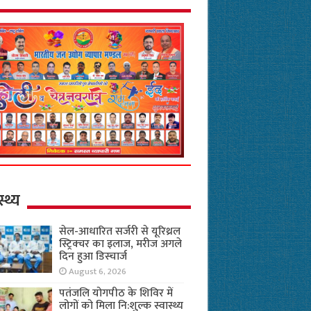
स्थ्य
सेल-आधारित सर्जरी से यूरिथ्रल
स्ट्रिक्चर का इलाज, मरीज अगले
दिन हुआ डिस्चार्ज
August 6, 2026
पतंजलि योगपीठ के शिविर में
लोगों को मिला नि:शुल्क स्वास्थ्य