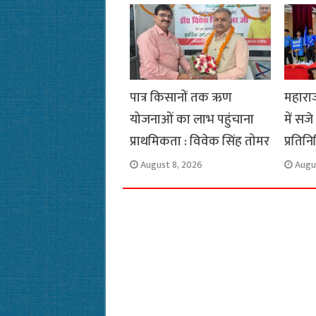
o
p
r
a
n
k
p
m
k
पात्र किसानों तक ऋण
महाराज
योजनाओं का लाभ पहुंचाना
में सजे
प्राथमिकता : विवेक सिंह तोमर
प्रतिन
August 8, 2026
Augu