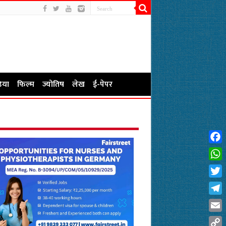
िया
फिल्म
ज्योतिष
लेख
ई-पेपर
Fac
Wha
Twit
Tel
Emai