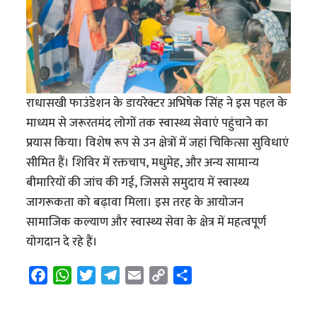
राधासखी फाउंडेशन के डायरेक्टर अभिषेक सिंह ने इस पहल के
माध्यम से जरूरतमंद लोगों तक स्वास्थ्य सेवाएं पहुंचाने का
प्रयास किया। विशेष रूप से उन क्षेत्रों में जहां चिकित्सा सुविधाएं
सीमित हैं। शिविर में रक्तचाप, मधुमेह, और अन्य सामान्य
बीमारियों की जांच की गई, जिससे समुदाय में स्वास्थ्य
जागरूकता को बढ़ावा मिला। इस तरह के आयोजन
सामाजिक कल्याण और स्वास्थ्य सेवा के क्षेत्र में महत्वपूर्ण
योगदान दे रहे हैं।
F
W
T
T
E
C
S
a
h
w
e
m
o
h
c
a
i
l
a
p
a