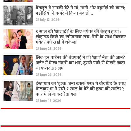
बेंगलुरु में सनकी बेटे ने मां, नानी और बहनोई को काटा;
पड़ोसियों ने कमरे में किया बंद तो…
July 12, 2026
3 साल की ‘आजादी’ के लिए मंगेतर की बेरहम हत्या :
लोहागढ़ किले का खौफनाक सच, प्रेमी के साथ मिलकर
मंगेतर को खाई में धकेला!
June 28, 2026
लिव-इन पार्टनर की बेवफाई ने ली ‘आप’ नेता की जान?
फ्लैट में मिला नंदनी का शव, दूसरी पत्नी से मिलने जाता
था फरार असलम!
June 26, 2026
इंस्टाग्राम का ‘इश्क’ बना काल! मेरठ में बॉयफ्रेंड के साथ
मिलकर मां ने रची 7 साल के बेटे की हत्या की साजिश;
कार में ले जाकर रेता गला
June 18, 2026