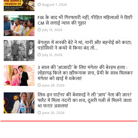
August 7, 2026
FIR के बाद भी गिरफ्तारी नहीं, पीड़ित महिलाओं ने डिप्टी
CM से लगाई न्याय की गुहार
July 13, 2026
बेंगलुरु में सनकी बेटे ने मां, नानी और बहनोई को काटा;
पड़ोसियों ने कमरे में किया बंद तो…
July 12, 2026
3 साल की ‘आजादी’ के लिए मंगेतर की बेरहम हत्या :
लोहागढ़ किले का खौफनाक सच, प्रेमी के साथ मिलकर
मंगेतर को खाई में धकेला!
June 28, 2026
लिव-इन पार्टनर की बेवफाई ने ली ‘आप’ नेता की जान?
फ्लैट में मिला नंदनी का शव, दूसरी पत्नी से मिलने जाता
था फरार असलम!
June 26, 2026