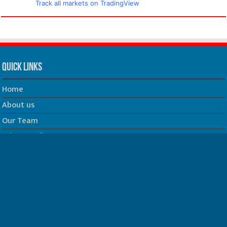
Track all markets on TradingView
Quick Links
Home
About us
Our Team
Privacy Policy
Contact us
धर्म/ज्योतिष
फिल्म
Join us on Facebook