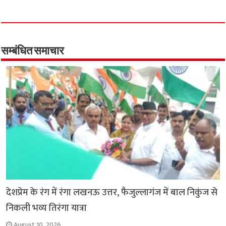
c
a
i
l
a
p
a
e
t
t
e
i
y
r
b
s
t
g
l
L
e
o
A
e
r
i
सम्बंधित समाचार
o
p
r
a
n
k
p
m
k
देशप्रेम के रंग में रंगा लखनऊ उत्तर, फैजुल्लागंज में बाल निकुंज से
निकली भव्य तिरंगा यात्रा
August 10, 2026