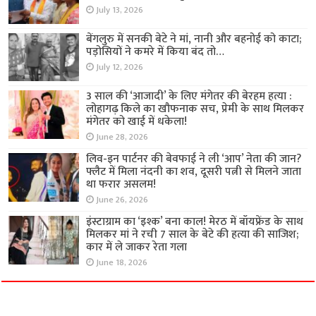
July 13, 2026
बेंगलुरु में सनकी बेटे ने मां, नानी और बहनोई को काटा;
पड़ोसियों ने कमरे में किया बंद तो…
July 12, 2026
3 साल की ‘आजादी’ के लिए मंगेतर की बेरहम हत्या :
लोहागढ़ किले का खौफनाक सच, प्रेमी के साथ मिलकर
मंगेतर को खाई में धकेला!
June 28, 2026
लिव-इन पार्टनर की बेवफाई ने ली ‘आप’ नेता की जान?
फ्लैट में मिला नंदनी का शव, दूसरी पत्नी से मिलने जाता
था फरार असलम!
June 26, 2026
इंस्टाग्राम का ‘इश्क’ बना काल! मेरठ में बॉयफ्रेंड के साथ
मिलकर मां ने रची 7 साल के बेटे की हत्या की साजिश;
कार में ले जाकर रेता गला
June 18, 2026