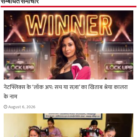
o
A
e
r
i
सम्बंधित समाचार
o
p
r
a
n
k
p
m
k
नेटफ्लिक्स के ‘लॉक अप: सच या सज़ा’ का खिताब श्रेया कालरा
के नाम
August 6, 2026