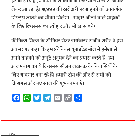
इसके साथ ही, शॉपिंग के शौकीनों के लिए मॉल में खास ऑफर
लेकर आ रहा है। ₹9,999 की खरीदारी पर ग्राहकों को आकर्षक
गिफ्ट्स जीतने का मौका मिलेगा। उपहार जीतने वाले ग्राहकों
के लिए क्रिसमस का त्योहार और भी ख़ास बनेगा।
फ़ीनिक्स मिल्स के सीनियर सेंटर डायरेक्टर संजीव सरीन ने इस
अवसर पर कहा कि हम फ़ीनिक्स यूनाइटेड मॉल में हमेशा से
अपने ग्राहकों को अनूठे अनुभव देने का प्रयास करते हैं। हम
आलमबाग का ये क्रिसमस सीज़न लखनऊ के निवासियों के
लिए यादगार बना रहे हैं। हमारी टीम की ओर से सभी को
क्रिसमस और नए साल की शुभकामनाएँ।
F
W
T
T
E
C
S
a
h
w
e
m
o
h
c
a
i
l
a
p
a
e
t
t
e
i
y
r
b
s
t
g
l
L
e