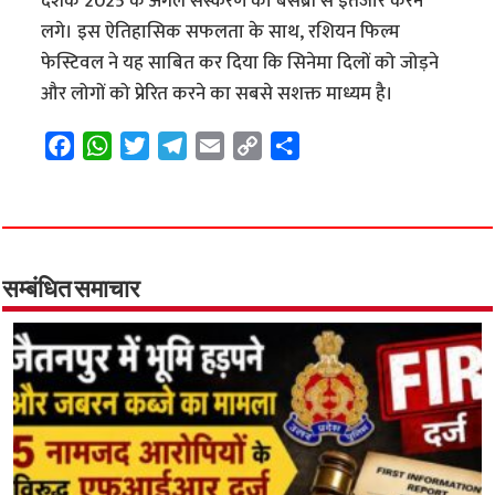
दर्शक 2025 के अगले संस्करण का बेसब्री से इंतजार करने
लगे। इस ऐतिहासिक सफलता के साथ, रशियन फिल्म
फेस्टिवल ने यह साबित कर दिया कि सिनेमा दिलों को जोड़ने
और लोगों को प्रेरित करने का सबसे सशक्त माध्यम है।
F
W
T
T
E
C
S
a
h
w
e
m
o
h
c
a
i
l
a
p
a
e
t
t
e
i
y
r
b
s
t
g
l
L
e
o
A
e
r
i
सम्बंधित समाचार
o
p
r
a
n
k
p
m
k