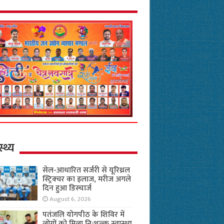
स्थ्य
सेल-आधारित सर्जरी से यूरिथ्रल
स्ट्रिक्चर का इलाज, मरीज अगले
दिन हुआ डिस्चार्ज
August 6, 2026
पतंजलि योगपीठ के शिविर में
लोगों को मिला नि:शुल्क स्वास्थ्य