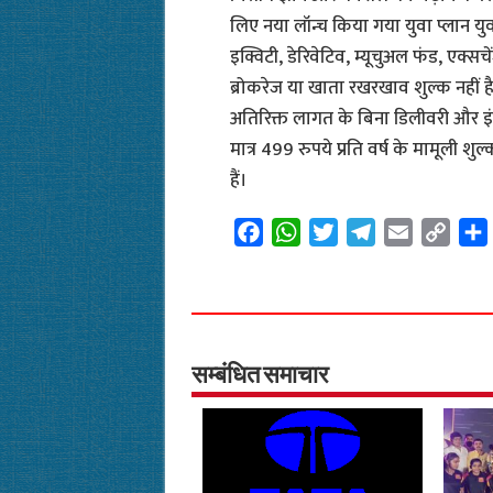
लिए नया लॉन्च किया गया युवा प्लान य
इक्विटी, डेरिवेटिव, म्यूचुअल फंड, एक्सचेंज
ब्रोकरेज या खाता रखरखाव शुल्क नहीं ह
अतिरिक्त लागत के बिना डिलीवरी और इंट्राडे 
मात्र 499 रुपये प्रति वर्ष के मामूली
हैं।
F
W
T
T
E
C
a
h
w
e
m
o
c
a
i
l
a
p
e
t
t
e
i
y
b
s
t
g
l
L
o
A
e
r
i
सम्बंधित समाचार
o
p
r
a
n
k
p
m
k