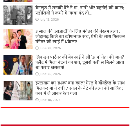
बेंगलुरु में सनकी बेटे ने मां, नानी और बहनोई को काटा;
पड़ोसियों ने कमरे में किया बंद तो…
July 12, 2026
3 साल की ‘आजादी’ के लिए मंगेतर की बेरहम हत्या :
लोहागढ़ किले का खौफनाक सच, प्रेमी के साथ मिलकर
मंगेतर को खाई में धकेला!
June 28, 2026
लिव-इन पार्टनर की बेवफाई ने ली ‘आप’ नेता की जान?
फ्लैट में मिला नंदनी का शव, दूसरी पत्नी से मिलने जाता
था फरार असलम!
June 26, 2026
इंस्टाग्राम का ‘इश्क’ बना काल! मेरठ में बॉयफ्रेंड के साथ
मिलकर मां ने रची 7 साल के बेटे की हत्या की साजिश;
कार में ले जाकर रेता गला
June 18, 2026