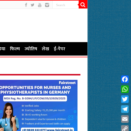
िया
फिल्म
ज्योतिष
लेख
ई-पेपर
Fac
Wha
Twit
Tel
Emai