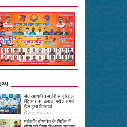
स्थ्य
सेल-आधारित सर्जरी से यूरिथ्रल
स्ट्रिक्चर का इलाज, मरीज अगले
दिन हुआ डिस्चार्ज
August 6, 2026
पतंजलि योगपीठ के शिविर में
लोगों को मिला नि:शुल्क स्वास्थ्य