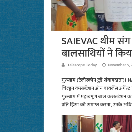
SAIEVAC थीम संग विभ
बालसाथियों ने किया
Telescope Today
November 5, 
गुरुग्राम (टेलीस्कोप टुडे संवाददाता)।
NA
चिल्ड्रन कंसल्टेशन ऑन वायलेंस अगेंस्ट
गुरुग्राम में महत्वपूर्ण बाल कंसल्टेशन
प्रति हिंसा को समाप्त करना, उनके अध