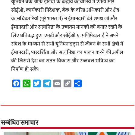
यूनियन बैंक ऑफ इंडिया के केंद्रीय कार्यालय में एमडी और
सीईओ, कार्यकारी निदेशक, बैंक के वरिष्ठ अधिकारी और क्षेत्र
के अधिकारियों (पूरे भारत में) ने ईमानदारी की शपथ ली और
ईमानदारी और सत्यनिष्ठा के उच्चतम मानकों को बनाए रखने के
लिए प्रतिबद्ध हुए। एमडी और सीईओ ए. मणिमेखलाई ने अपने
संदेश के माध्यम से सभी यूनियनाइट्स से जीवन के सभी क्षेत्रों में
ईमानदारी, पारदर्शिता और सत्यनिष्ठा का पालन करने की अपील
की जिससे देश का सतत विकास और उज्जवल भविष्य का
निर्माण हो सके।
F
W
T
T
E
C
S
a
h
w
e
m
o
h
c
a
i
l
a
p
a
e
t
t
e
i
y
r
b
s
t
g
l
L
e
o
A
e
r
i
सम्बंधित समाचार
o
p
r
a
n