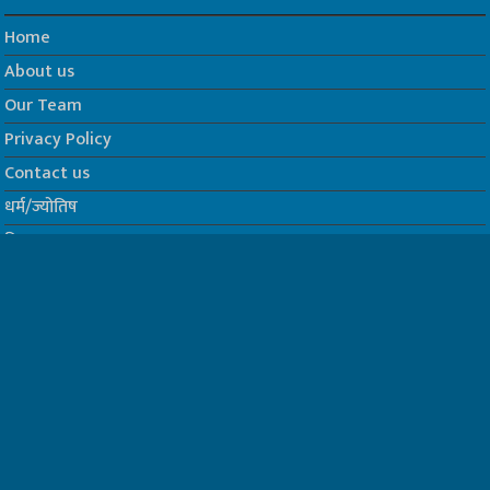
Home
About us
Our Team
Privacy Policy
Contact us
धर्म/ज्योतिष
फिल्म
Join us on Facebook
Follow us on Twitter
Website Developed by -
Prabhat Media Creations
© Copyrights 2026, All Rights Reserved to TelescopeToday.IN