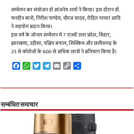
सम्मेलन का संयोजन डॉ आंजनेय शर्मा ने किया। इस दौरान डॉ.
फरहीन बानो, गिरीश पाण्डेय, धीरज यादव, रोहित परमार आदि
ने सहयोग प्रदान किया।
इस वर्ष के जोनल सम्मेलन में 7 राज्यों उत्तर प्रदेश, बिहार,
झारखण्ड, उड़ीसा, पश्चिम बंगाल, सिक्किम और छत्तीसगढ़ के
25 से कॉलेजों के 600 से अधिक छात्रों ने प्रतिभाग किया है।
F
W
T
T
E
C
S
a
h
w
e
m
o
h
c
a
i
l
a
p
a
e
t
t
e
i
y
r
b
s
t
g
l
L
e
o
A
e
r
i
सम्बंधित समाचार
o
p
r
a
n
k
p
m
k