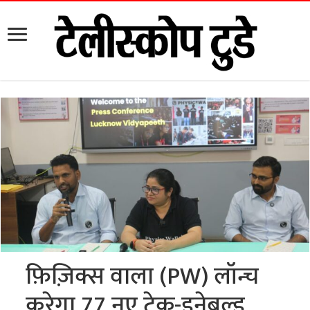
फ़िज़िक्स वाला (PW) लॉन्च
करेगा 77 नए टेक-इनेबल्ड