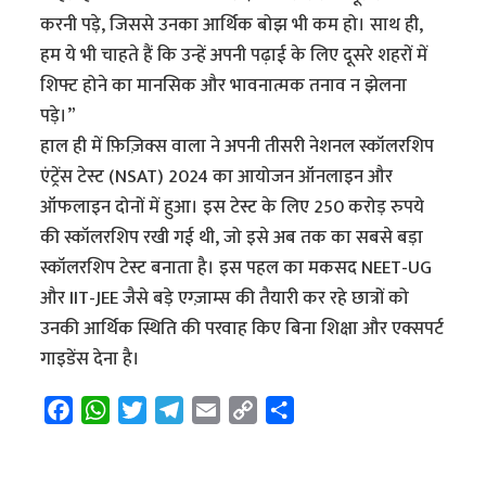
करनी पड़े, जिससे उनका आर्थिक बोझ भी कम हो। साथ ही,
हम ये भी चाहते हैं कि उन्हें अपनी पढ़ाई के लिए दूसरे शहरों में
शिफ्ट होने का मानसिक और भावनात्मक तनाव न झेलना
पड़े।”
हाल ही में फ़िज़िक्स वाला ने अपनी तीसरी नेशनल स्कॉलरशिप
एंट्रेंस टेस्ट (NSAT) 2024 का आयोजन ऑनलाइन और
ऑफलाइन दोनों में हुआ। इस टेस्ट के लिए 250 करोड़ रुपये
की स्कॉलरशिप रखी गई थी, जो इसे अब तक का सबसे बड़ा
स्कॉलरशिप टेस्ट बनाता है। इस पहल का मकसद NEET-UG
और IIT-JEE जैसे बड़े एग्ज़ाम्स की तैयारी कर रहे छात्रों को
उनकी आर्थिक स्थिति की परवाह किए बिना शिक्षा और एक्सपर्ट
गाइडेंस देना है।
F
W
T
T
E
C
S
a
h
w
e
m
o
h
c
a
i
l
a
p
a