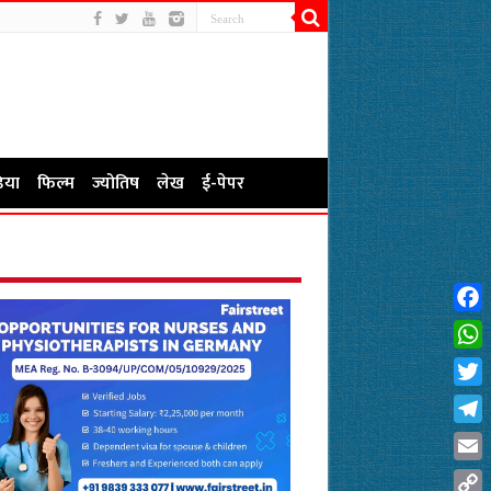
िया
फिल्म
ज्योतिष
लेख
ई-पेपर
Fac
Wha
Twit
Tel
Emai