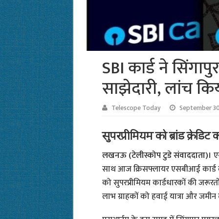
SBI कार्ड ने सिंगा
साझेदारी, लांच किया
Telescope Today
September 30
सुपरप्रीमियम को ब्रांड क्रेडि
लखनऊ (टेलीस्कोप टुडे संवाददाता)।
ए
साथ आज क्रिसफ्लायर एसबीआई कार्ड लॉन्च 
को सुपरप्रीमियम कार्डधारकों की जरूरत
लाभ ग्राहकों को हवाई यात्रा और जमीन दोन