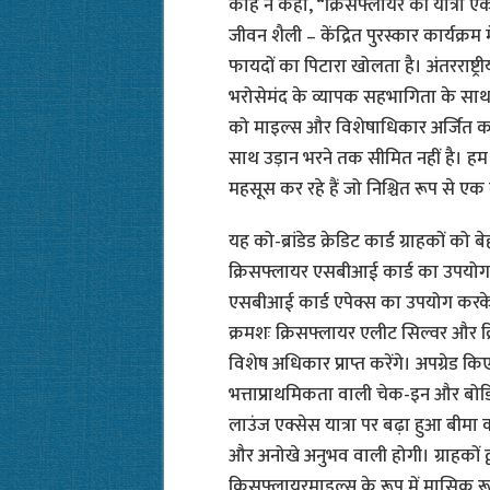
कोह ने कहा, “क्रिसफ्लायर की यात्रा एक
जीवन शैली – केंद्रित पुरस्कार कार्यक्रम म
फायदों का पिटारा खोलता है। अंतरराष्ट्री
भरोसेमंद के व्यापक सहभागिता के साथ, यह 
को माइल्स और विशेषाधिकार अर्जित क
साथ उड़ान भरने तक सीमित नहीं है। ह
महसूस कर रहे हैं जो निश्चित रूप से ए
यह को-ब्रांडेड क्रेडिट कार्ड ग्राहकों क
क्रिसफ्लायर एसबीआई कार्ड का उपयोग
एसबीआई कार्ड एपेक्स का उपयोग करके 
क्रमशः क्रिसफ्लायर एलीट सिल्वर और क्
विशेष अधिकार प्राप्त करेंगे। अपग्रेड क
भत्ताप्राथमिकता वाली चेक-इन और बोर
लाउंज एक्सेस यात्रा पर बढ़ा हुआ बीमा
और अनोखे अनुभव वाली होगी। ग्राहकों द्व
क्रिसफ्लायरमाइल्स के रूप में मासिक 