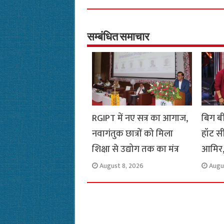
e
t
t
e
i
y
b
s
t
g
l
L
o
A
e
r
i
सम्बंधित समाचार
o
p
r
a
n
k
p
m
k
RGIPT में नए सत्र का आगाज,
बिग ब
नवागंतुक छात्रों को मिला
हॉट स
शिक्षा से उद्योग तक का मंत्र
आमिर,
August 8, 2026
Augu