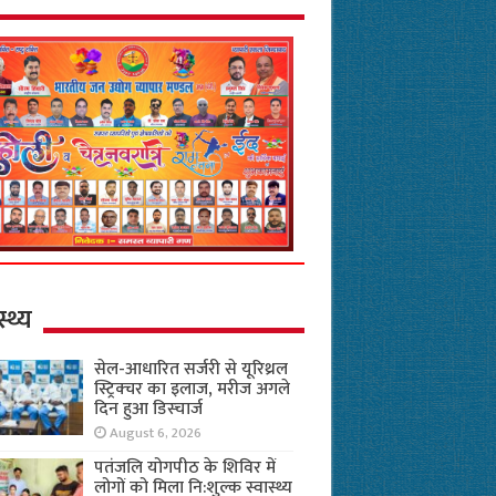
स्थ्य
सेल-आधारित सर्जरी से यूरिथ्रल
स्ट्रिक्चर का इलाज, मरीज अगले
दिन हुआ डिस्चार्ज
August 6, 2026
पतंजलि योगपीठ के शिविर में
लोगों को मिला नि:शुल्क स्वास्थ्य