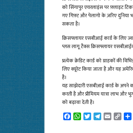
को सिंगापुर एयरलाइंस पर फ़्लाइट टिकट 
गए गिफ़्ट और पेलागो के ज़रिए दुनिया भर
सकता है।
क्रिसफ्लायर एसबीआई कार्ड के लिए ज्व
प्लस लागू टैक्स क्रिसफ्लायर एसबीआईका
प्रत्येक क्रेडिट कार्ड को ग्राहकों की 
लिए क्यूरेट किया जाता है और यह अमेरिक
है।
यह साझेदारी एसबीआई कार्ड के अपने कार
करती है और प्रीमियम यात्रा लाभ और भुगत
को बढ़ावा देती है।
F
W
T
T
E
C
a
h
w
e
m
o
c
a
i
l
a
p