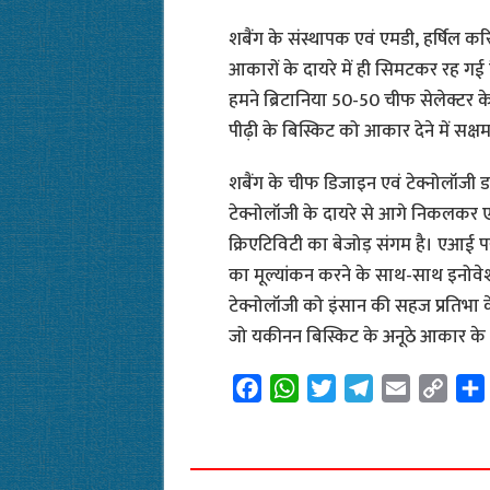
शबैंग के संस्थापक एवं एमडी, हर्षिल कर
आकारों के दायरे में ही सिमटकर रह गई
हमने ब्रिटानिया 50-50 चीफ सेलेक्टर के
पीढ़ी के बिस्किट को आकार देने में सक्ष
शबैंग के चीफ डिजाइन एवं टेक्नोलॉजी ड
टेक्नोलॉजी के दायरे से आगे निकलकर ए
क्रिएटिविटी का बेजोड़ संगम है। एआई प
का मूल्यांकन करने के साथ-साथ इनोवे
टेक्नोलॉजी को इंसान की सहज प्रतिभा
जो यकीनन बिस्किट के अनूठे आकार के ए
F
W
T
T
E
C
a
h
w
e
m
o
c
a
i
l
a
p
e
t
t
e
i
y