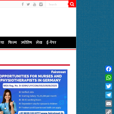
या
फिल्म
ज्योतिष
लेख
ई-पेपर
Fac
Wha
Twit
Tel
Emai