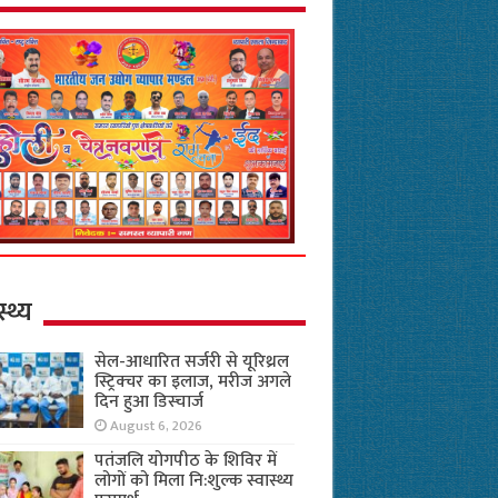
स्थ्य
सेल-आधारित सर्जरी से यूरिथ्रल
स्ट्रिक्चर का इलाज, मरीज अगले
दिन हुआ डिस्चार्ज
August 6, 2026
पतंजलि योगपीठ के शिविर में
लोगों को मिला नि:शुल्क स्वास्थ्य