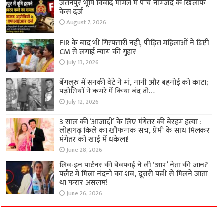
जैतनपुर भूमि विवाद मामले में पांच नामजद के खिलाफ
केस दर्ज
August 7, 2026
FIR के बाद भी गिरफ्तारी नहीं, पीड़ित महिलाओं ने डिप्टी
CM से लगाई न्याय की गुहार
July 13, 2026
बेंगलुरु में सनकी बेटे ने मां, नानी और बहनोई को काटा;
पड़ोसियों ने कमरे में किया बंद तो…
July 12, 2026
3 साल की ‘आजादी’ के लिए मंगेतर की बेरहम हत्या :
लोहागढ़ किले का खौफनाक सच, प्रेमी के साथ मिलकर
मंगेतर को खाई में धकेला!
June 28, 2026
लिव-इन पार्टनर की बेवफाई ने ली ‘आप’ नेता की जान?
फ्लैट में मिला नंदनी का शव, दूसरी पत्नी से मिलने जाता
था फरार असलम!
June 26, 2026