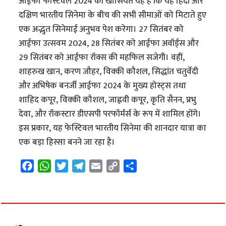
आईफा फेस्टिवल 2024 की खासियत यह है कि यह हिंदी और
दक्षिण भारतीय सिनेमा के बीच की सभी सीमाओं को मिटाते हुए
एक अद्भुत सिनेमाई अनुभव पेश करेगा। 27 सितंबर को
आईफा उत्सवम 2024, 28 सितंबर को आईफा अवॉर्ड्स और
29 सितंबर को आईफा रॉक्स की महफिल सजेगी। वहीं,
शाहरुख खान, करण जौहर, विक्की कौशल, सिद्धांत चतुर्वेदी
और अभिषेक बनर्जी आईफा 2024 के मुख्य होस्ट्स तथा
शाहिद कपूर, विक्की कौशल, जाह्नवी कपूर, कृति सैनन, प्रभु
देवा, और रॉकस्टार डीएसपी परफॉर्मर्स के रूप में शामिल होंगे।
इस प्रकार, यह फेस्टिवल भारतीय सिनेमा की शानदार यात्रा का
एक बड़ा हिस्सा बनने जा रहा है।
F
W
T
T
E
C
S
a
h
w
e
m
o
h
c
a
i
l
a
p
a
e
t
t
e
i
y
r
b
s
t
g
l
L
e