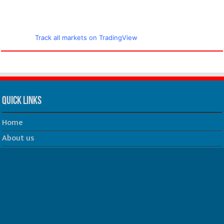
Track all markets on TradingView
Quick Links
Home
About us
Our Team
Privacy Policy
Contact us
धर्म/ज्योतिष
फिल्म