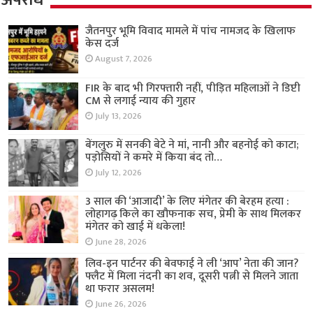
अपराध
जैतनपुर भूमि विवाद मामले में पांच नामजद के खिलाफ
केस दर्ज
August 7, 2026
FIR के बाद भी गिरफ्तारी नहीं, पीड़ित महिलाओं ने डिप्टी
CM से लगाई न्याय की गुहार
July 13, 2026
बेंगलुरु में सनकी बेटे ने मां, नानी और बहनोई को काटा;
पड़ोसियों ने कमरे में किया बंद तो…
July 12, 2026
3 साल की ‘आजादी’ के लिए मंगेतर की बेरहम हत्या :
लोहागढ़ किले का खौफनाक सच, प्रेमी के साथ मिलकर
मंगेतर को खाई में धकेला!
June 28, 2026
लिव-इन पार्टनर की बेवफाई ने ली ‘आप’ नेता की जान?
फ्लैट में मिला नंदनी का शव, दूसरी पत्नी से मिलने जाता
था फरार असलम!
June 26, 2026