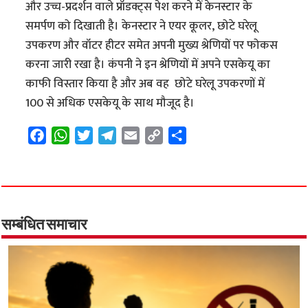
और उच्च-प्रदर्शन वाले प्रॉडक्ट्स पेश करने में केनस्टार के
समर्पण को दिखाती है। केनस्टार ने एयर कूलर, छोटे घरेलू
उपकरण और वॉटर हीटर समेत अपनी मुख्य श्रेणियों पर फोकस
करना जारी रखा है। कंपनी ने इन श्रेणियों में अपने एसकेयू का
काफी विस्तार किया है और अब वह छोटे घरेलू उपकरणों में
100 से अधिक एसकेयू के साथ मौजूद है।
F
W
T
T
E
C
S
a
h
w
e
m
o
h
c
a
i
l
a
p
a
e
t
t
e
i
y
r
b
s
t
g
l
L
e
o
A
e
r
i
सम्बंधित समाचार
o
p
r
a
n
k
p
m
k