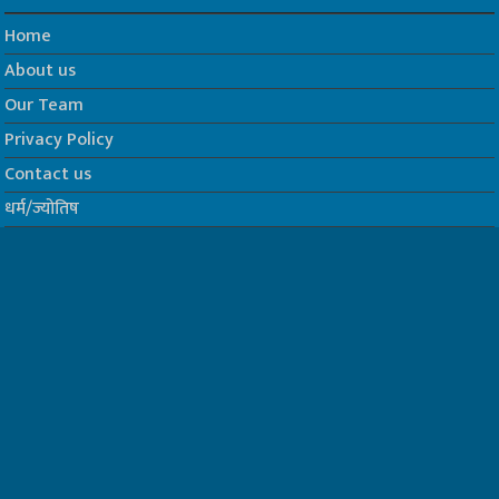
Home
About us
Our Team
Privacy Policy
Contact us
धर्म/ज्योतिष
फिल्म
Join us on Facebook
Follow us on Twitter
Website Developed by -
Prabhat Media Creations
© Copyrights 2026, All Rights Reserved to TelescopeToday.IN