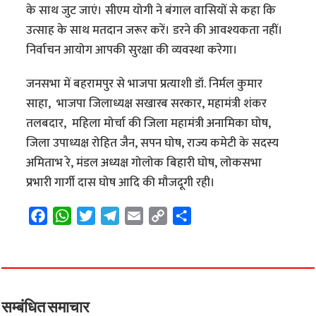
के साथ जुट जाएं। सीएम योगी ने बंगाल वासियों से कहा कि
उत्साह के साथ मतदान जरूर करें। डरने की आवश्यकता नहीं।
निर्वाचन आयोग आपकी सुरक्षा की व्यवस्था करेगा।
जनसभा में बहरामपुर से भाजपा प्रत्याशी डॉ. निर्मल कुमार
साहा, भाजपा जिलाध्यक्ष सखारब सरकार, महामंत्री शंकर
तलबदार, महिला मोर्चा की जिला महामंत्री अनामिका घोष,
जिला उपाध्यक्ष रोहित जैन, सपन घोष, राज्य कमेटी के सदस्य
अमिताभ रे, मंडल अध्यक्ष गोलोक बिहारी घोष, लोकसभा
प्रभारी गार्गी दास घोष आदि की मौजदूगी रही।
F
W
T
T
E
C
S
a
h
w
e
m
o
h
c
a
i
l
a
p
a
e
t
t
e
i
y
r
b
s
t
g
l
L
e
o
A
e
r
i
सम्बंधित समाचार