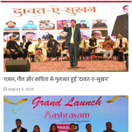
o
p
r
a
n
k
p
m
k
ग़ज़ल, गीत और कविता से गुलजार हुई ‘दावत-ए-सुख़न’
August 9, 2026