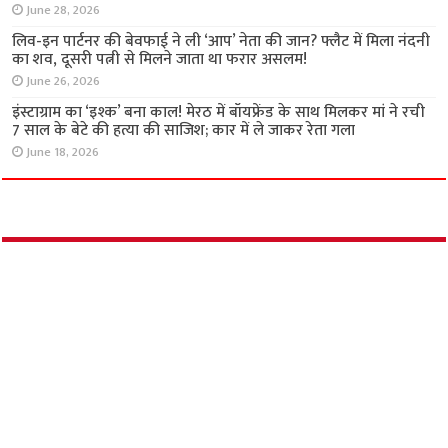
3 साल की ‘आजादी’ के लिए मंगेतर की बेरहम हत्या :
लोहागढ़ किले का खौफनाक सच, प्रेमी के साथ मिलकर
मंगेतर को खाई में धकेला!
June 28, 2026
लिव-इन पार्टनर की बेवफाई ने ली ‘आप’ नेता की जान?
फ्लैट में मिला नंदनी का शव, दूसरी पत्नी से मिलने जाता
था फरार असलम!
June 26, 2026
इंस्टाग्राम का ‘इश्क’ बना काल! मेरठ में बॉयफ्रेंड के साथ
मिलकर मां ने रची 7 साल के बेटे की हत्या की साजिश;
कार में ले जाकर रेता गला
June 18, 2026