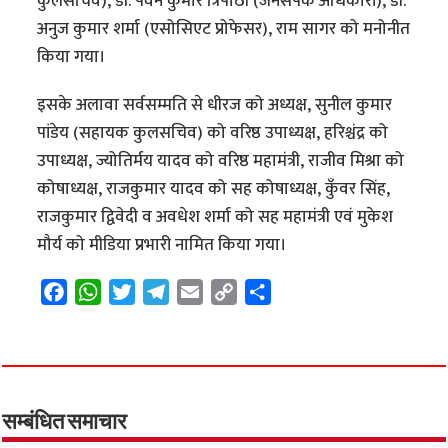
कुलसचिव), डॉ. पवन कुमार त्रिपाठी (जनसंपर्क अधिकारी), डॉ.
अनुज कुमार शर्मा (एसोसिएट प्रोफेसर), राम सागर को मनोनीत
किया गया।
इसके अलावा सर्वसम्मति से धीरज को अध्यक्ष, सुनील कुमार
पांडेय (सहायक कुलसचिव) को वरिष्ठ उपाध्यक्ष, हरिश्चंद्र को
उपाध्यक्ष, ज्योतिर्मय यादव को वरिष्ठ महामंत्री, राजीव मिश्रा को
कोषाध्यक्ष, राजकुमार यादव को सह कोषाध्यक्ष, कुँवर सिंह,
राजकुमार द्विवेदी व अवधेश शर्मा को सह महामंत्री एवं मुकेश
मौर्य को मीडिया प्रभारी नामित किया गया।
F
W
T
T
E
C
S
a
h
w
e
m
o
h
c
a
i
l
a
p
a
e
t
t
e
i
y
r
b
s
t
g
l
L
e
o
A
e
r
i
सम्बंधित समाचार
o
p
r
a
n