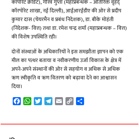
कॉर्पोरेट क्रेडिट), गौरव गुप्ता (महाप्रबन्धक – अतिरिक्त वृहद्
कॉरपोरेट शाखा, नई दिल्ली), आईआरईडीए की ओर से प्रदीप
कुमार दास (चेयरमैन व प्रबंध निदेशक), डा. बीके मोहंती
(निदेशक- वित्त) तथा डा. रमेश चन्द्र शर्मा (महाप्रबन्धक – वित्त)
की विशेष उपस्थिति रही।
दोनों संस्थाओं के अधिकारियों ने इस समझौता ज्ञापन को एक
मील का पत्थर बताया व नवीकरणीय उर्जा विकास के क्षेत्र में
अपने-अपने संस्थानों की ओर से सहयोग व अधिक से अधिक
ऋण स्वीकृति व ऋण वितरण को बढ़ावा देने का आश्वासन
दिया।
F
W
T
T
E
C
S
a
h
w
e
m
o
h
c
a
i
l
a
p
a
e
t
t
e
i
y
r
b
s
t
g
l
L
e