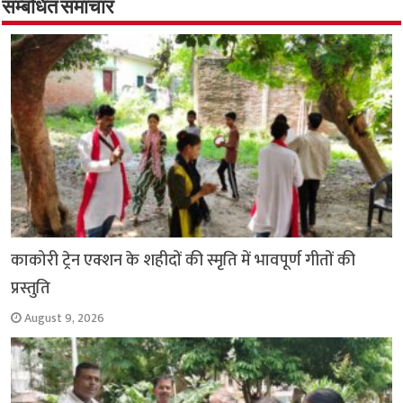
o
A
e
r
i
सम्बंधित समाचार
o
p
r
a
n
k
p
m
k
काकोरी ट्रेन एक्शन के शहीदों की स्मृति में भावपूर्ण गीतों की
प्रस्तुति
August 9, 2026