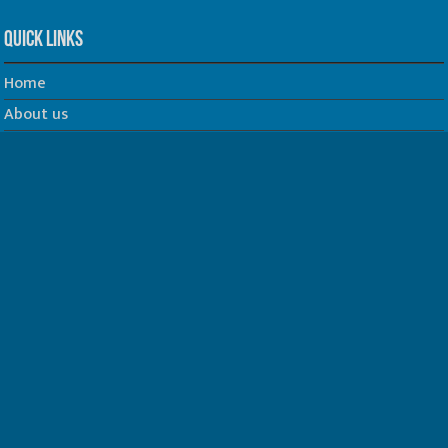
Quick Links
Home
About us
Our Team
Privacy Policy
Contact us
धर्म/ज्योतिष
फिल्म
Join us on Facebook
Follow us on Twitter
Website Developed by -
Prabhat Media Creations