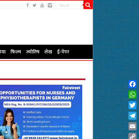
िया
फिल्म
ज्योतिष
लेख
ई-पेपर
Fac
Wha
Twit
Tel
Emai