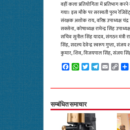
वहीं कला प्रतियोगिता में प्रतिभाग करन
गया। इस मौके पर सरस्वती पुरम रेजिडें
संरक्षक अशोक राय, वरिष्ठ उपाध्यक्ष चंद्र
सक्सेना, कोषाध्यक्ष रामेन्द्र सिंह उपाध्य
सचिव सुनील सिंह यादव, संगठन मंत्री रामजी
सिंह, सदस्य देवेन्द्र स्वरूप गुप्ता, संज
कुमार, शिव, विजयपाल सिंह, संजय सिंह
F
W
T
T
E
C
a
h
w
e
m
o
c
a
i
l
a
p
e
t
t
e
i
y
b
s
t
g
l
L
o
A
e
r
i
सम्बंधित समाचार
o
p
r
a
n
k
p
m
k