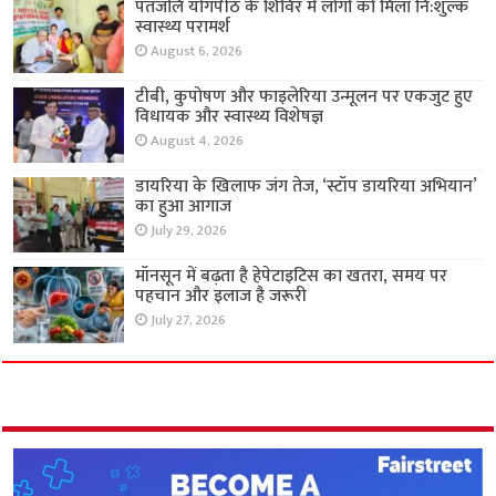
पतंजलि योगपीठ के शिविर में लोगों को मिला नि:शुल्क
स्वास्थ्य परामर्श
August 6, 2026
टीबी, कुपोषण और फाइलेरिया उन्मूलन पर एकजुट हुए
विधायक और स्वास्थ्य विशेषज्ञ
August 4, 2026
डायरिया के खिलाफ जंग तेज, ‘स्टॉप डायरिया अभियान’
का हुआ आगाज
July 29, 2026
मॉनसून में बढ़ता है हेपेटाइटिस का खतरा, समय पर
पहचान और इलाज है जरूरी
July 27, 2026