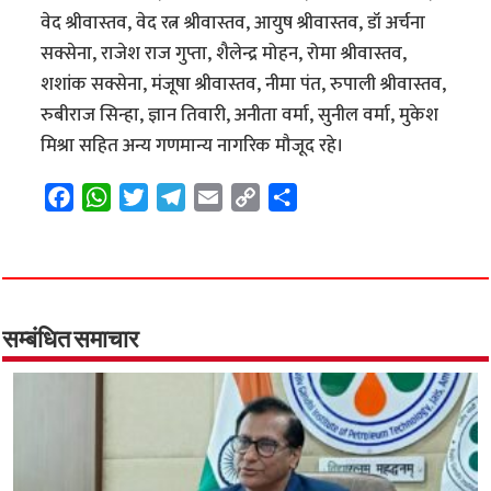
वेद श्रीवास्तव, वेद रत्न श्रीवास्तव, आयुष श्रीवास्तव, डॉ अर्चना
सक्सेना, राजेश राज गुप्ता, शैलेन्द्र मोहन, रोमा श्रीवास्तव,
शशांक सक्सेना, मंजूषा श्रीवास्तव, नीमा पंत, रुपाली श्रीवास्तव,
रुबीराज सिन्हा, ज्ञान तिवारी, अनीता वर्मा, सुनील वर्मा, मुकेश
मिश्रा सहित अन्य गणमान्य नागरिक मौजूद रहे।
F
W
T
T
E
C
S
a
h
w
e
m
o
h
c
a
i
l
a
p
a
e
t
t
e
i
y
r
b
s
t
g
l
L
e
o
A
e
r
i
सम्बंधित समाचार
o
p
r
a
n
k
p
m
k