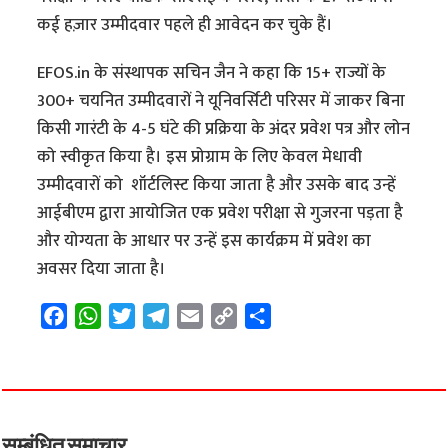
कई हज़ार उम्मीदवार पहले ही आवेदन कर चुके हैं।
EFOS.in के संस्थापक सचिन जैन ने कहा कि 15+ राज्यों के
300+ चयनित उम्मीदवारों ने यूनिवर्सिटी परिसर में जाकर बिना
किसी गारंटी के 4-5 घंटे की प्रक्रिया के अंदर प्रवेश पत्र और लोन
को स्वीकृत किया है। इस प्रोग्राम के लिए केवल मेधावी
उम्मीदवारों को शॉर्टलिस्ट किया जाता है और उसके बाद उन्हें
आईबीएम द्वारा आयोजित एक प्रवेश परीक्षा से गुजरना पड़ता है
और योग्यता के आधार पर उन्हें इस कार्यक्रम में प्रवेश का
अवसर दिया जाता है।
F
W
T
T
E
C
S
a
h
w
e
m
o
h
c
a
i
l
a
p
a
e
t
t
e
i
y
r
b
s
t
g
l
L
e
o
A
e
r
i
सम्बंधित समाचार