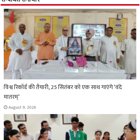
o
p
r
a
n
k
p
m
k
विश्व रिकॉर्ड की तैयारी, 25 सितंबर को एक साथ गाएंगे ‘वंदे
मातरम्’
August 9, 2026