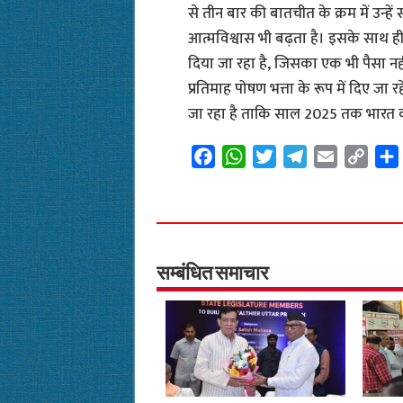
से तीन बार की बातचीत के क्रम में उन्
आत्मविश्वास भी बढ़ता है। इसके साथ ही 
दिया जा रहा है, जिसका एक भी पैसा नह
प्रतिमाह पोषण भत्ता के रूप में दिए जा 
जा रहा है ताकि साल 2025 तक भारत क
F
W
T
T
E
C
a
h
w
e
m
o
c
a
i
l
a
p
e
t
t
e
i
y
b
s
t
g
l
L
o
A
e
r
i
सम्बंधित समाचार
o
p
r
a
n
k
p
m
k