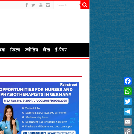
िया
फिल्म
ज्योतिष
लेख
ई-पेपर
Fac
Wha
Twit
Tel
Emai