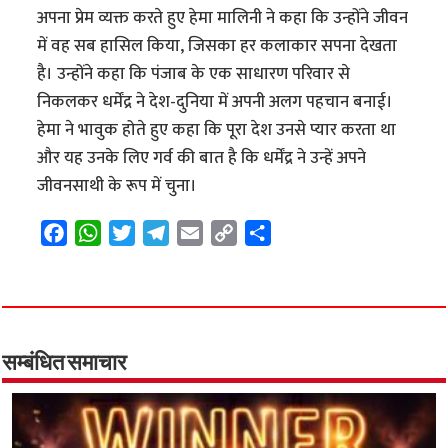
अपना प्रेम व्यक्त करते हुए हेमा मालिनी ने कहा कि उन्होंने जीवन
में वह सब हासिल किया, जिसका हर कलाकार सपना देखता
है। उन्होंने कहा कि पंजाब के एक साधारण परिवार से
निकलकर धर्मेंद्र ने देश-दुनिया में अपनी अलग पहचान बनाई।
हेमा ने भावुक होते हुए कहा कि पूरा देश उनसे प्यार करता था
और यह उनके लिए गर्व की बात है कि धर्मेंद्र ने उन्हें अपने
जीवनसाथी के रूप में चुना।
F
W
T
T
E
C
S
a
h
w
e
m
o
h
c
a
i
l
a
p
a
e
t
t
e
i
y
r
b
s
t
g
l
L
e
o
A
e
r
i
सम्बंधित समाचार
o
p
r
a
n
k
p
m
k