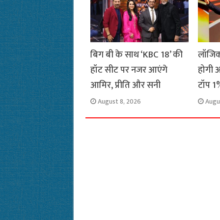
k
p
m
k
बिग बी के साथ ‘KBC 18’ की
लॉजिक
हॉट सीट पर नजर आएंगे
होगी अ
आमिर, प्रीति और सनी
टॉप 1%
August 8, 2026
Augu