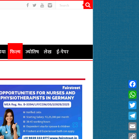
िया
फिल्म
ज्योतिष
लेख
ई-पेपर
Fac
Wha
Twit
Tel
Emai