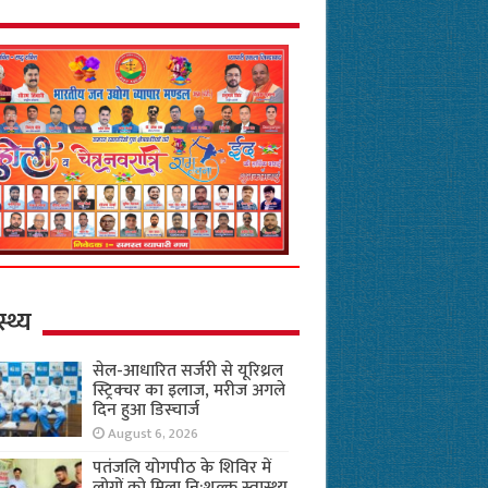
स्थ्य
सेल-आधारित सर्जरी से यूरिथ्रल
स्ट्रिक्चर का इलाज, मरीज अगले
दिन हुआ डिस्चार्ज
August 6, 2026
पतंजलि योगपीठ के शिविर में
लोगों को मिला नि:शुल्क स्वास्थ्य