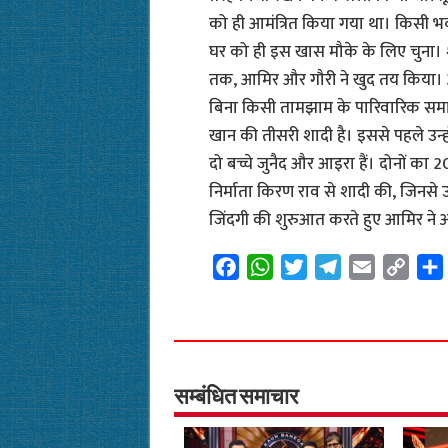
को ही आमंत्रित किया गया था। किसी 
घर को ही इस खास मौके के लिए चुना। शा
तक, आमिर और गौरी ने खुद तय किया। अभ
बिना किसी तामझाम के पारिवारिक समारो
खान की तीसरी शादी है। इससे पहले उन्हों
दो बच्चे जुनैद और आइरा हैं। दोनों का 
निर्माता किरण राव से शादी की, जिनसे 
जिंदगी की शुरुआत करते हुए आमिर ने 
F
W
T
T
E
C
a
h
w
e
m
o
c
a
i
l
a
p
e
t
t
e
i
y
b
s
t
g
l
L
o
A
e
r
i
सम्बंधित समाचार
o
p
r
a
n