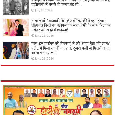
बेंगलुरु में सनकी बेटे ने मां, नानी और बहनोई को काटा;
पड़ोसियों ने कमरे में किया बंद तो…
July 12, 2026
3 साल की ‘आजादी’ के लिए मंगेतर की बेरहम हत्या :
लोहागढ़ किले का खौफनाक सच, प्रेमी के साथ मिलकर
मंगेतर को खाई में धकेला!
June 28, 2026
लिव-इन पार्टनर की बेवफाई ने ली ‘आप’ नेता की जान?
फ्लैट में मिला नंदनी का शव, दूसरी पत्नी से मिलने जाता
था फरार असलम!
June 26, 2026