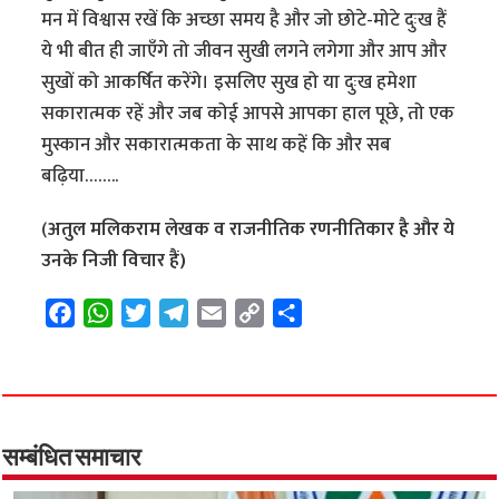
मन में विश्वास रखें कि अच्छा समय है और जो छोटे-मोटे दुःख हैं
ये भी बीत ही जाएँगे तो जीवन सुखी लगने लगेगा और आप और
सुखों को आकर्षित करेंगे। इसलिए सुख हो या दुःख हमेशा
सकारात्मक रहें और जब कोई आपसे आपका हाल पूछे, तो एक
मुस्कान और सकारात्मकता के साथ कहें कि और सब
बढ़िया……..
(
अतुल मलिकराम लेखक व राजनीतिक रणनीतिकार है और ये
उनके निजी विचार हैं)
F
W
T
T
E
C
S
a
h
w
e
m
o
h
c
a
i
l
a
p
a
e
t
t
e
i
y
r
b
s
t
g
l
L
e
o
A
e
r
i
सम्बंधित समाचार
o
p
r
a
n