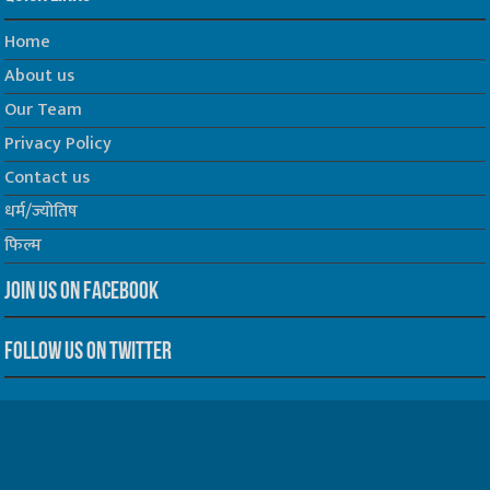
Home
About us
Our Team
Privacy Policy
Contact us
धर्म/ज्योतिष
फिल्म
Join us on Facebook
Follow us on Twitter
Website Developed by -
Prabhat Media Creations
© Copyrights 2026, All Rights Reserved to TelescopeToday.IN