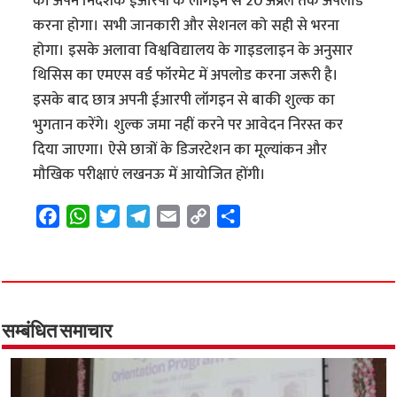
को अपने निदेशक ईआरपी के लॉगइन से 20 अप्रैल तक अपलोड
करना होगा। सभी जानकारी और सेशनल को सही से भरना
होगा। इसके अलावा विश्वविद्यालय के गाइडलाइन के अनुसार
थिसिस का एमएस वर्ड फॉरमेट में अपलोड करना जरूरी है।
इसके बाद छात्र अपनी ईआरपी लॉगइन से बाकी शुल्क का
भुगतान करेंगे। शुल्क जमा नहीं करने पर आवेदन निरस्त कर
दिया जाएगा। ऐसे छात्रों के डिजरटेशन का मूल्यांकन और
मौखिक परीक्षाएं लखनऊ में आयोजित होंगी।
F
W
T
T
E
C
S
a
h
w
e
m
o
h
c
a
i
l
a
p
a
e
t
t
e
i
y
r
b
s
t
g
l
L
e
o
A
e
r
i
सम्बंधित समाचार
o
p
r
a
n
k
p
m
k