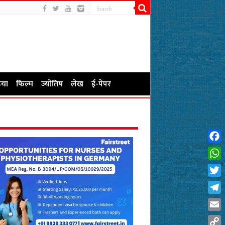
या
फिल्म
ज्योतिष
लेख
ई-पेपर
Fac
Wha
Twit
Tel
Emai