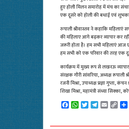
हुए होली मिलन समारोह में मंच का संचाल
एक दूसरे को होली की बधाई एवं शुभक
रुपाली श्रीवास्तव ने कहाकि महिलाएं सभी 
की महिलाए आगे बढ़कर व्यापार कर रहीं ह
जरूरी होता है। हम सभी महिलाएं आज एक 
हम सभी को एक परिवार की तरह एक दूस
कार्यक्रम में मुख्य रूप से लखनऊ व्यापा
संरक्षक गौरी सांवरिया, अध्यक्ष रूपाली श्
रजनी मिश्रा, उपाध्यक्ष प्रज्ञा गुप्ता, कंचन 
शिखा मिश्रा, महामंत्री संध्या सिक्का, कोषा
F
W
T
T
E
C
a
h
w
e
m
o
c
a
i
l
a
p
e
t
t
e
i
y