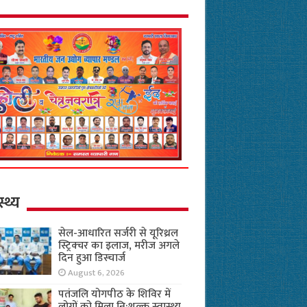
स्थ्य
सेल-आधारित सर्जरी से यूरिथ्रल
स्ट्रिक्चर का इलाज, मरीज अगले
दिन हुआ डिस्चार्ज
August 6, 2026
पतंजलि योगपीठ के शिविर में
लोगों को मिला नि:शुल्क स्वास्थ्य